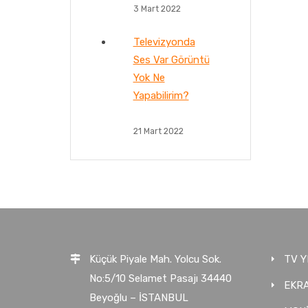
3 Mart 2022
Televizyonda
Ses Var Görüntü
Yok Ne
Yapabilirim?
21 Mart 2022
Küçük Piyale Mah. Yolcu Sok.
TV Y
No:5/10 Selamet Pasajı 34440
EKRA
Beyoğlu – İSTANBUL