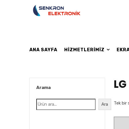
ANA SAYFA
HIZMETLERIMIZ
EKRA
LG
Arama
Tek bir 
Ara