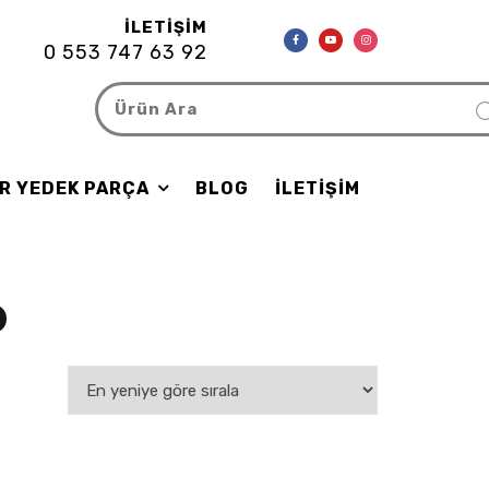
İLETIŞIM
0 553 747 63 92
R YEDEK PARÇA
BLOG
İLETIŞIM
D