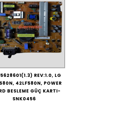
5628601(1.3) REV:1.0, LG
580N, 42LF580N, POWER
RD BESLEME GÜÇ KARTI-
SNK0456