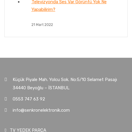
Televizyonda Ses Var Görüntü Yok Ne
Yapabilirim?
21 Mart 2022
Küçük Piyale Mah. Yolcu Sok. No:5/10 Selamet Pasajı
34440 Beyoğlu – İSTANBUL
0553 747 63 92
info@senkronelektronik.com
TV YEDEK PARÇA