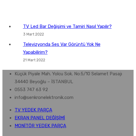
TV Led Bar Değişimi ve Tamiri Nasıl Yapılır?
3 Mart 2022
Televizyonda Ses Var Görüntü Yok Ne
Yapabilirim?
21 Mart 2022
Küçük Piyale Mah. Yolcu Sok. No:5/10 Selamet Pasajı
34440 Beyoğlu – İSTANBUL
0553 747 63 92
info@senkronelektronik.com
TV YEDEK PARÇA
EKRAN PANEL DEĞİŞİMİ
MONİTÖR YEDEK PARÇA