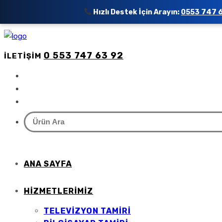
Hızlı Destek İçin Arayın:
0553 747 
0 553 747 63 92
İLETIŞIM
ANA SAYFA
HIZMETLERIMIZ
TELEVIZYON TAMIRI