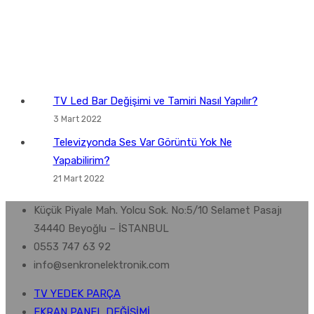
TV Led Bar Değişimi ve Tamiri Nasıl Yapılır?
3 Mart 2022
Televizyonda Ses Var Görüntü Yok Ne
Yapabilirim?
21 Mart 2022
Küçük Piyale Mah. Yolcu Sok. No:5/10 Selamet Pasajı
34440 Beyoğlu – İSTANBUL
0553 747 63 92
info@senkronelektronik.com
TV YEDEK PARÇA
EKRAN PANEL DEĞİŞİMİ