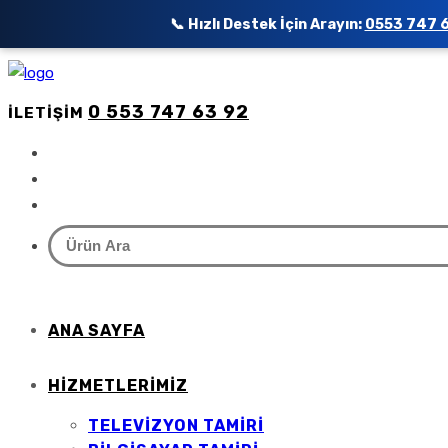
📞 Hızlı Destek İçin Arayın:
0553 747 
0 553 747 63 92
İLETIŞIM
ANA SAYFA
HIZMETLERIMIZ
TELEVIZYON TAMIRI