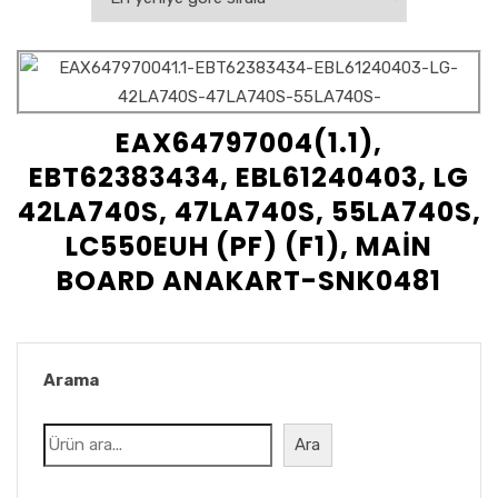
EAX64797004(1.1),
EBT62383434, EBL61240403, LG
42LA740S, 47LA740S, 55LA740S,
LC550EUH (PF) (F1), MAİN
BOARD ANAKART-SNK0481
Arama
Ara