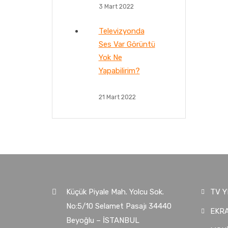
3 Mart 2022
Televizyonda
Ses Var Görüntü
Yok Ne
Yapabilirim?
21 Mart 2022
Küçük Piyale Mah. Yolcu Sok.
TV Y
No:5/10 Selamet Pasajı 34440
EKRA
Beyoğlu – İSTANBUL