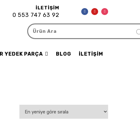
İLETIŞIM
0 553 747 63 92
R YEDEK PARÇA
BLOG
İLETIŞIM