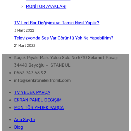
MONİTÖR AYAKLARI
TV Led Bar Değişimi ve Tamiri Nasıl Yapılır?
3 Mart 2022
Televizyonda Ses Var Görüntü Yok Ne Yapabilirim?
21 Mart 2022
Küçük Piyale Mah. Yolcu Sok. No:5/10 Selamet Pasajı
34440 Beyoğlu – İSTANBUL
0553 747 63 92
info@senkronelektronik.com
TV YEDEK PARÇA
EKRAN PANEL DEĞİŞİMİ
MONİTÖR YEDEK PARÇA
Ana Sayfa
Blog