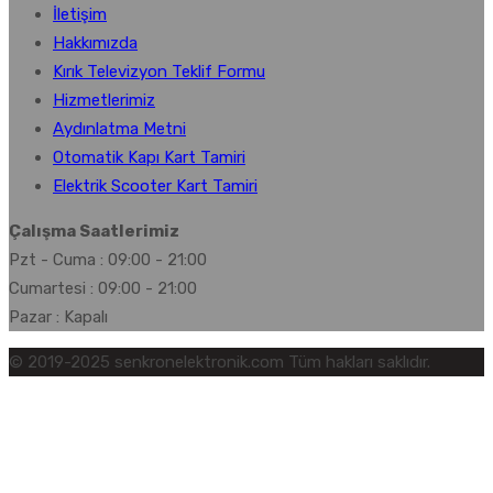
İletişim
Hakkımızda
Kırık Televizyon Teklif Formu
Hizmetlerimiz
Aydınlatma Metni
Otomatik Kapı Kart Tamiri
Elektrik Scooter Kart Tamiri
Çalışma Saatlerimiz
Pzt - Cuma : 09:00 - 21:00
Cumartesi : 09:00 - 21:00
Pazar : Kapalı
© 2019-2025 senkronelektronik.com Tüm hakları saklıdır.