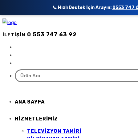
📞 Hızlı Destek İçin Arayın:
0553 747 
0 553 747 63 92
İLETIŞIM
ANA SAYFA
HIZMETLERIMIZ
TELEVIZYON TAMIRI