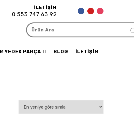
İLETIŞIM
0 553 747 63 92
R YEDEK PARÇA
BLOG
İLETIŞIM