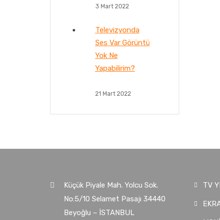
3 Mart 2022
Televizyonda
Ses Var Görüntü
Yok Ne
Yapabilirim?
21 Mart 2022
Küçük Piyale Mah. Yolcu Sok.
TV Y
No:5/10 Selamet Pasajı 34440
EKRA
Beyoğlu – İSTANBUL