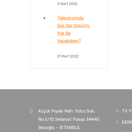
3 Mart 2022
Televizyonda
Ses Var Görüntü
Yok Ne
Yapabilirim?
21 Mart 2022
Küçük Piyale Mah. Yolcu Sok.
TV Y
No:5/10 Selamet Pasajı 34440
EKRA
Beyoğlu – İSTANBUL