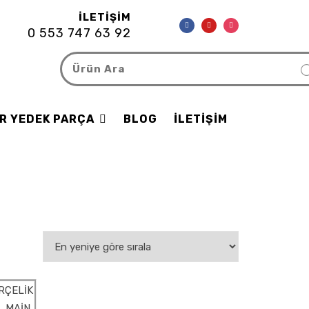
İLETIŞIM
0 553 747 63 92
R YEDEK PARÇA
BLOG
İLETIŞIM