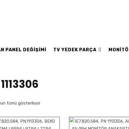
N PANEL DEĞİŞİMİ
TV YEDEK PARÇA
MONİTÖ
 1113306
un tümü gösteriliyor