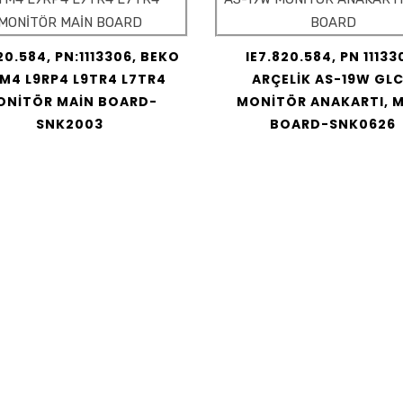
20.584, PN:1113306, BEKO
IE7.820.584, PN 11133
M4 L9RP4 L9TR4 L7TR4
ARÇELİK AS-19W GL
ONİTÖR MAİN BOARD-
MONİTÖR ANAKARTI, 
SNK2003
BOARD-SNK0626