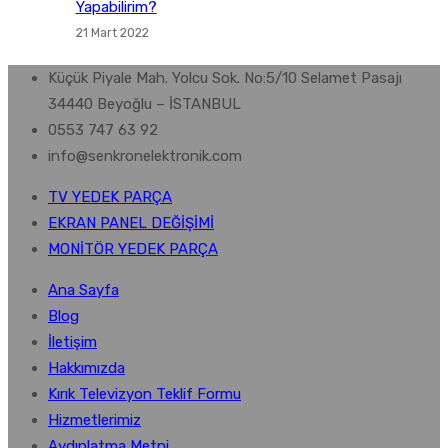
Yapabilirim?
21 Mart 2022
Küçük Piyale Mah. Yolcu Sok. No:5/10 Selamet Pasajı
34440 Beyoğlu – İSTANBUL
0553 747 63 92
info@senkronelektronik.com
TV YEDEK PARÇA
EKRAN PANEL DEĞİŞİMİ
MONİTÖR YEDEK PARÇA
Ana Sayfa
Blog
İletişim
Hakkımızda
Kırık Televizyon Teklif Formu
Hizmetlerimiz
Aydınlatma Metni