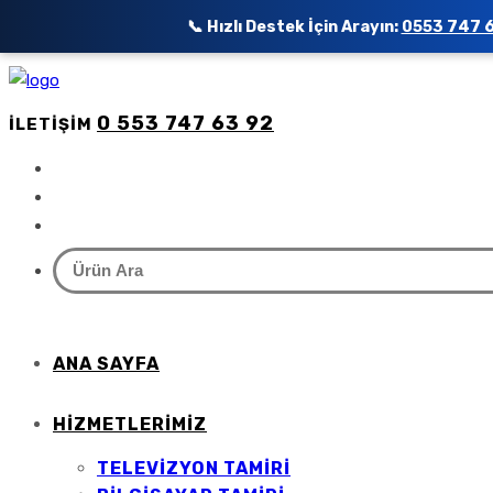
📞 Hızlı Destek İçin Arayın:
0553 747 
0 553 747 63 92
İLETIŞIM
ANA SAYFA
HIZMETLERIMIZ
TELEVIZYON TAMIRI