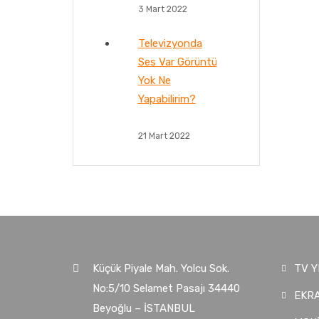
3 Mart 2022
Televizyonda
Ses Var Görüntü
Yok Ne
Yapabilirim?
21 Mart 2022
Küçük Piyale Mah. Yolcu Sok.
TV Y
No:5/10 Selamet Pasajı 34440
EKRA
Beyoğlu – İSTANBUL