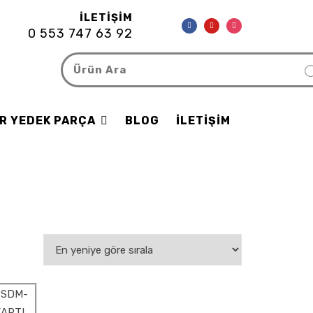
İLETIŞIM
0 553 747 63 92
R YEDEK PARÇA
BLOG
İLETIŞIM