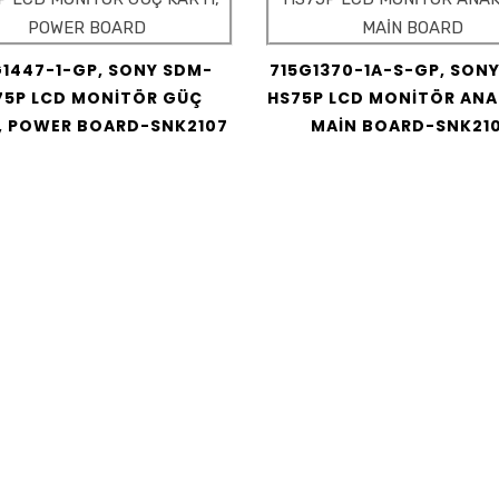
G1447-1-GP, SONY SDM-
715G1370-1A-S-GP, SON
75P LCD MONİTÖR GÜÇ
HS75P LCD MONİTÖR ANA
, POWER BOARD-SNK2107
MAİN BOARD-SNK21