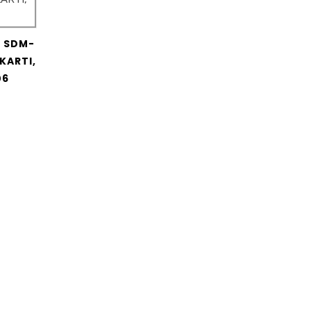
Y SDM-
KARTI,
06