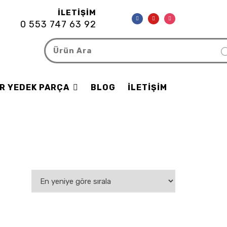
İLETIŞIM
0 553 747 63 92
R YEDEK PARÇA
BLOG
İLETIŞIM