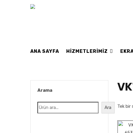
ANA SAYFA
HIZMETLERIMIZ
EKRA
VK
Arama
Tek bir 
Ara