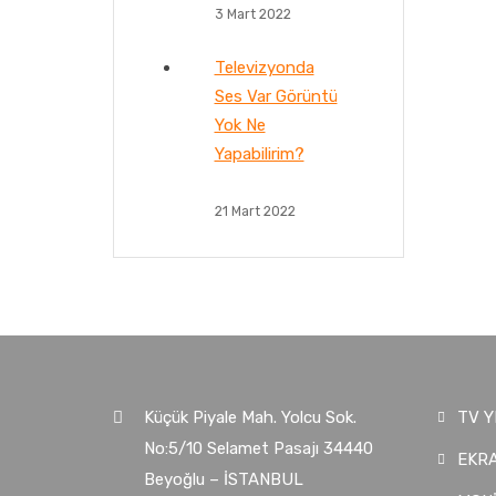
3 Mart 2022
Televizyonda
Ses Var Görüntü
Yok Ne
Yapabilirim?
21 Mart 2022
Küçük Piyale Mah. Yolcu Sok.
TV Y
No:5/10 Selamet Pasajı 34440
EKRA
Beyoğlu – İSTANBUL