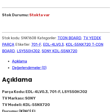
Stok Durumu:
Stokta var
Stok kodu:
SNK1608
Kategoriler:
TCON BOARD
,
TV YEDEK
PARÇA
Etiketler:
701-F
,
EDL-4LV0.3
,
KDL-55NX720 T-CON
BOARD
,
LSY550HJ02
,
SONY KDL-55NX720
Açıklama
Değerlendirmeler (0)
Açıklama
Parça Kodu: EDL-4LV0.3, 701-F, LSY550HJ02
TV Markası: SONY
TV Modeli: KDL-55NX720
Durumu: İKİNCİ EL