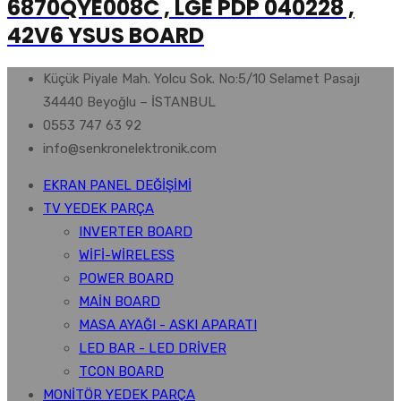
6870QYE008C , LGE PDP 040228 ,
42V6 YSUS BOARD
Küçük Piyale Mah. Yolcu Sok. No:5/10 Selamet Pasajı
34440 Beyoğlu – İSTANBUL
0553 747 63 92
info@senkronelektronik.com
EKRAN PANEL DEĞİŞİMİ
TV YEDEK PARÇA
INVERTER BOARD
WİFİ-WİRELESS
POWER BOARD
MAİN BOARD
MASA AYAĞI - ASKI APARATI
LED BAR - LED DRİVER
TCON BOARD
MONİTÖR YEDEK PARÇA