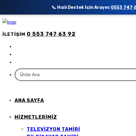
📞 Hızlı Destek İçin Arayın:
0553 747 
0 553 747 63 92
İLETIŞIM
ANA SAYFA
HIZMETLERIMIZ
TELEVIZYON TAMIRI