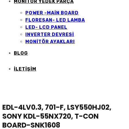
MONİTÖR YEDEK PARÇA
POWER -MAİN BOARD
FLORESAN- LED LAMBA
LED- LCD PANEL
INVERTER DEVRESİ
MONİTÖR AYAKLARI
BLOG
İLETIŞIM
EDL-4LV0.3, 701-F, LSY550HJ02,
SONY KDL-55NX720, T-CON
BOARD-SNK1608