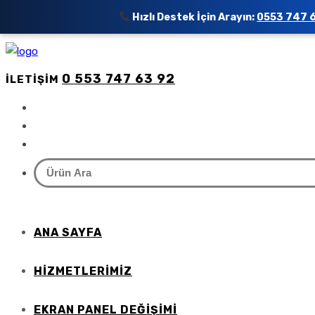
Hızlı Destek İçin Arayın:
0553 747 
0 553 747 63 92
İLETIŞIM
ANA SAYFA
HIZMETLERIMIZ
EKRAN PANEL DEĞİŞİMİ