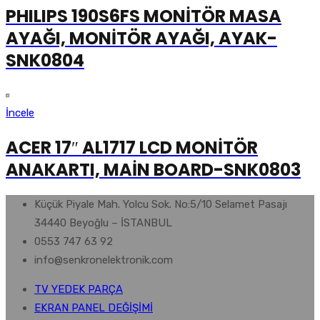
PHILIPS 190S6FS MONİTÖR MASA
AYAĞI, MONİTÖR AYAĞI, AYAK-
SNK0804
İncele
ACER 17″ AL1717 LCD MONİTÖR
ANAKARTI, MAİN BOARD-SNK0803
Küçük Piyale Mah. Yolcu Sok. No:5/10 Selamet Pasajı
34440 Beyoğlu – İSTANBUL
0553 747 63 92
info@senkronelektronik.com
TV YEDEK PARÇA
EKRAN PANEL DEĞİŞİMİ