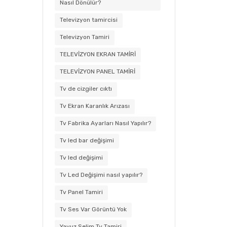
Nasıl Dönülür?
Televizyon tamircisi
Televizyon Tamiri
TELEVİZYON EKRAN TAMİRİ
TELEVİZYON PANEL TAMİRİ
Tv de cizgiler cıktı
Tv Ekran Karanlık Arızası
Tv Fabrika Ayarları Nasıl Yapılır?
Tv led bar değişimi
Tv led değişimi
Tv Led Değişimi nasıl yapılır?
Tv Panel Tamiri
Tv Ses Var Görüntü Yok
Yavuz Selim Tv Tamiri