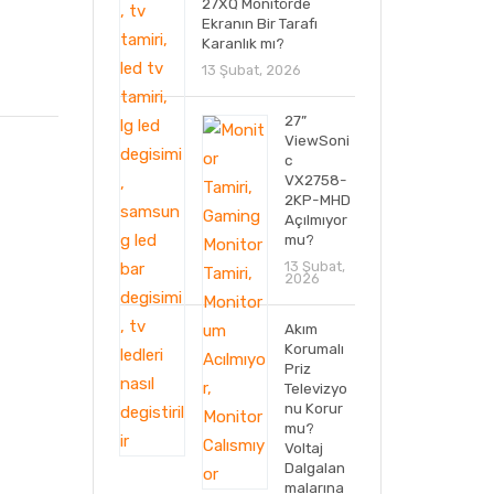
27XQ Monitörde
Ekranın Bir Tarafı
Karanlık mı?
13 Şubat, 2026
27”
ViewSoni
c
VX2758-
2KP-MHD
Açılmıyor
mu?
13 Şubat,
2026
Akım
Korumalı
Priz
Televizyo
nu Korur
mu?
Voltaj
Dalgalan
malarına