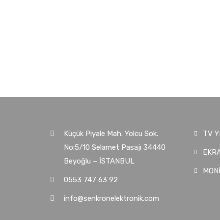
Küçük Piyale Mah. Yolcu Sok.
TV Y
No:5/10 Selamet Pasajı 34440
EKRA
Beyoğlu – İSTANBUL
MON
0553 747 63 92
info@senkronelektronik.com