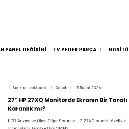
N PANEL DEĞİŞİMİ
TV YEDEK PARÇA
MONİTÖ
Senkron elektronik
Genel
13 Şubat 2026
27” HP 27XQ Monitörde Ekranın Bir Tarafı
Karanlık mı?
LED Arızası ve Olası Diğer Sorunlar HP 27XQ modeli, özellikle
oyuncuların tercih ettiği 144Hz...