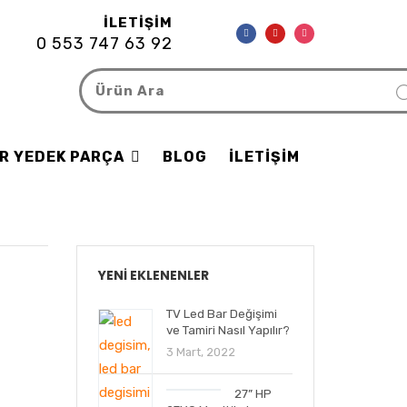
İLETIŞIM
0 553 747 63 92
R YEDEK PARÇA
BLOG
İLETIŞIM
YENI EKLENENLER
TV Led Bar Değişimi
ve Tamiri Nasıl Yapılır?
3 Mart, 2022
27” HP