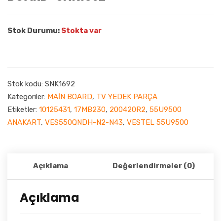
Stok Durumu:
Stokta var
Stok kodu:
SNK1692
Kategoriler:
MAİN BOARD
,
TV YEDEK PARÇA
Etiketler:
10125431
,
17MB230
,
200420R2
,
55U9500
ANAKART
,
VES550QNDH-N2-N43
,
VESTEL 55U9500
Açıklama
Değerlendirmeler (0)
Açıklama