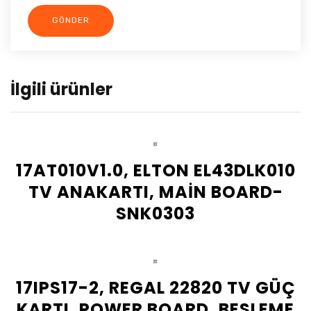
İlgili ürünler
17AT010V1.0, ELTON EL43DLK010
TV ANAKARTI, MAİN BOARD-
SNK0303
17IPS17-2, REGAL 22820 TV GÜÇ
KARTI, POWER BOARD, BESLEME