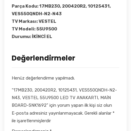
Parça Kodu: 17MB230, 200420R2, 10125431,
VES550QNDH-N2-N43
TV Markası: VESTEL
TV Modeli: 55U9500
Durumu: İKİNCİ EL
Değerlendirmeler
Henüz değerlendirme yapılmadı.
“17MB230, 200420R2, 10125431, VES550QNDH-N2-
N43, VESTEL 55U9500 LED TV ANAKARTI, MAİN
BOARD-SNK1692” için yorum yapan ilk kişi siz olun
E-posta adresiniz yayınlanmayacak.
Gerekli alanlar
*
ile işaretlenmişlerdir