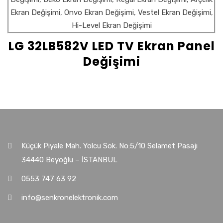
LG 32LB582V LED TV Ekran Panel
Değişimi
Küçük Piyale Mah. Yolcu Sok. No:5/10 Selamet Pasajı
34440 Beyoğlu – İSTANBUL
0553 747 63 92
info@senkronelektronik.com