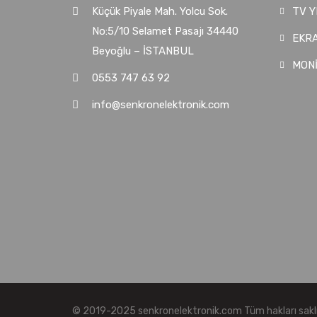
Küçük Piyale Mah. Yolcu Sok.
TV Y
No:5/10 Selamet Pasajı 34440
EKRA
Beyoğlu – İSTANBUL
MON
0553 747 63 92
info@senkronelektronik.com
© 2019-2025 senkronelektronik.com Tüm hakları saklı