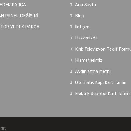
EDEK PARÇA
Ana Sayfa
N PANEL DEĞİŞİMİ
Blog
İTÖR YEDEK PARÇA
İletişim
Hakkımızda
Kırık Televizyon Teklif Form
Hizmetlerimiz
Aydınlatma Metni
Otomatik Kapı Kart Tamiri
Elektrik Scooter Kart Tamiri
dır.